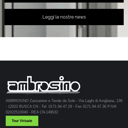
Leggi le nostre news
AMBROSINO Zanzariere e Tende da Sole - Via Laghi di Avigliana, 139
- 12022 BUSCA CN - Tel. 0171.94.47.29 - Fax 0171.94.47.36 P.IVA
02022510040 - REA CN-149532
Tour Virtuale