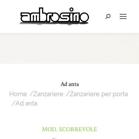
Cerca:
Ad anta
Tu sei qui:
Home
Zanzariere
Zanzariere per porta
Ad anta
MOD. SCORREVOLE