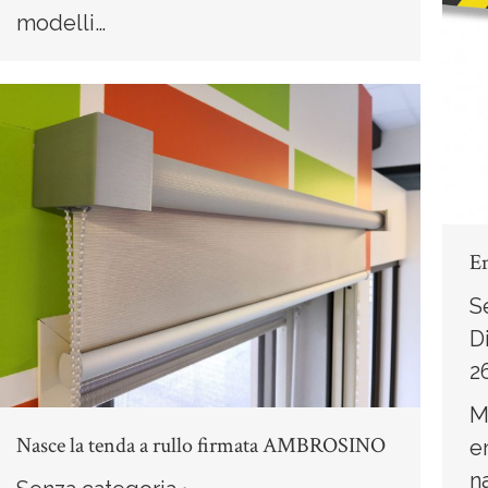
modelli…
E
S
D
2
M
Nasce la tenda a rullo firmata AMBROSINO
e
n