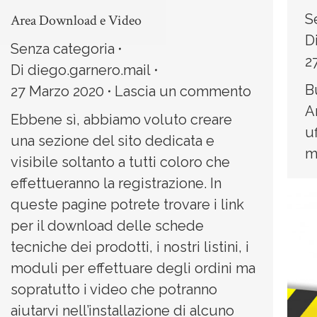
S
Area Download e Video
D
Senza categoria
2
Di
diego.garnero.mail
Bu
27 Marzo 2020
Lascia un commento
A
Ebbene sì, abbiamo voluto creare
u
una sezione del sito dedicata e
m
visibile soltanto a tutti coloro che
effettueranno la registrazione. In
queste pagine potrete trovare i link
per il download delle schede
tecniche dei prodotti, i nostri listini, i
moduli per effettuare degli ordini ma
sopratutto i video che potranno
aiutarvi nell’installazione di alcuno