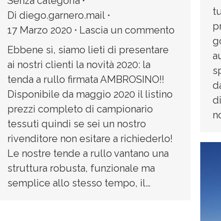
Senza categoria
tu
Di
diego.garnero.mail
p
17 Marzo 2020
Lascia un commento
g
Ebbene sì, siamo lieti di presentare
a
ai nostri clienti la novità 2020: la
s
tenda a rullo firmata AMBROSINO!!
d
Disponibile da maggio 2020 il listino
di
prezzi completo di campionario
n
tessuti quindi se sei un nostro
rivenditore non esitare a richiederlo!
Le nostre tende a rullo vantano una
struttura robusta, funzionale ma
semplice allo stesso tempo, il…