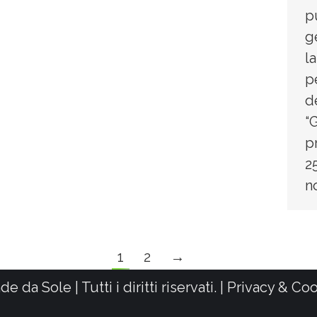
p
g
l
p
d
“
p
2
n
1
2
→
a Sole | Tutti i diritti riservati. |
Privacy & Coo