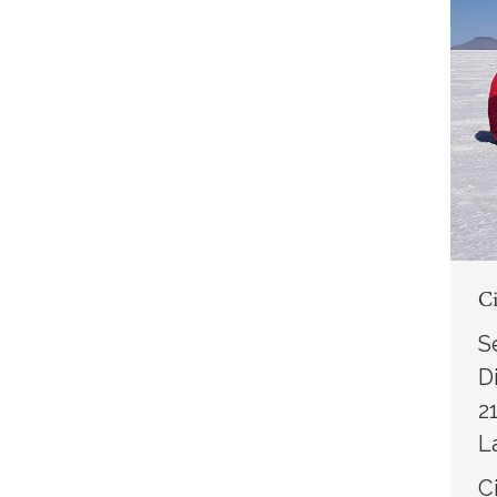
C
S
D
2
L
C