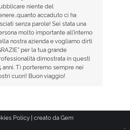
ubblicare niente del
enere..quanto accaduto ci ha
asciati senza parole! Sei stata una
ersona molto importante all’interno
ella nostra azienda e vogliamo dirti
GRAZIE” per la tua grande
rofessionalità dimostrata in questi
5 anni. Ti porteremo sempre nei
ostri cuori! Buon viaggio!
kies Policy
| creato da
Gem