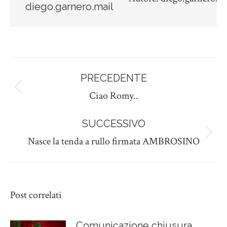
Naviga
PRECEDENTE
tra
Post
i
Ciao Romy..
precedente:
post
SUCCESSIVO
Prossimo
Nasce la tenda a rullo firmata AMBROSINO
post:
Post correlati
Comunicazione chiusura