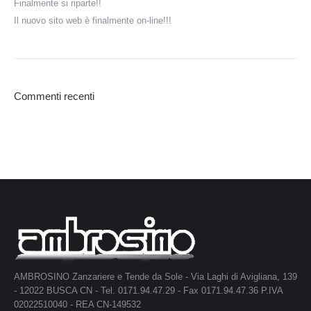
Finalmente si riparte!!
Il nuovo sito web è finalmente on-line!!!
Commenti recenti
AMBROSINO Zanzariere e Tende da Sole - Via Laghi di Avigliana, 139
- 12022 BUSCA CN - Tel. 0171.94.47.29 - Fax 0171.94.47.36 P.IVA
02022510040 - REA CN-149532